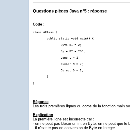
Questions pièges Java n°5 : réponse
Code :
class AClass {
	public static void main() {
		Byte B1 = 2;
		Byte B2 = 200;
		Long L = 2;
		Number N = 2;
		Object O = 2;
	}
}
Réponse
Les trois premières lignes du corps de la fonction main so
Explication
La première ligne est incorrecte car :
- on ne peut pas Boxer un int en Byte, on ne peut que le 
- il n'existe pas de conversion de Byte en Integer